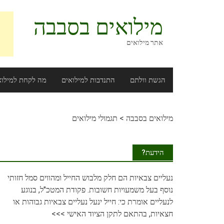
Ski
t
מילואים בסבבה
conten
אתר מילואים
הגשת וולתם
התנדבות למילואים
מה לקחת למילוא
מילואים בסבבה
>
תגמולי מילואים
הידעת?
נעליים
צבאיות הם חלק מלבוש החייל ומהווים סמל חזותי
נוסף בעל משמעויות חשובות. פקודת המטכ"ל, בנוגע
לנעליים אומרת כי: חייל ינעל נעליים צבאיות גבוהות או
חצאיות, בהתאם לתקן הציוד האישי
>>>