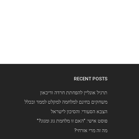
RECENT POSTS
תרגיל אונליין להפחתת חרדה ודיכאון
משחקים בחינם למלחמה למקלט לממד ובכלל
הצבא הסעודי: והסיכון לישראל
פוסט אישי: "האם זו מלחמת גוג ומגוג?"
מה זה מרי אזרחי?