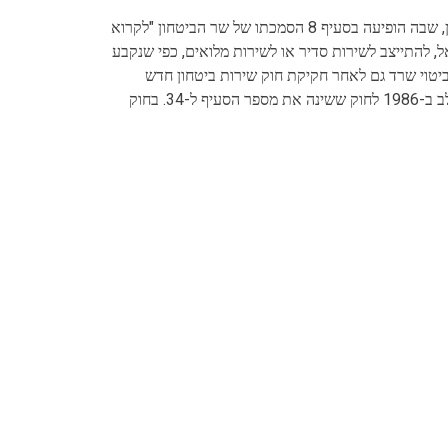
מקורו של הביטוי בגרסתו הראשונה (מ־1949) של חוק שירות ביטחון, שבה הופיעה בסעיף 8 הסמכתו של שר הביטחון "לקרוא
, להתייצב לשירות סדיר או לשירות מלואים, כפי שנקבע
הביטוי שרד גם לאחר חקיקת חוק שירות ביטחון חדש
ב-1959, בו נדדה הוראה זו לסעיף 26, ולאחר חקיקתו של נוסח משולב ב-1986 לחוק ששינה את מספר הסעיף ל-34. בחוק