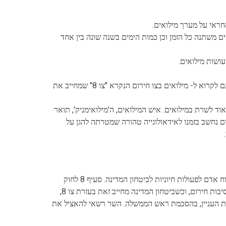
חראי על מערך מילואים.
ים משתנה כל הזמן וכן כמות הימים בשנה שונה בין אחד
ושות מילואים.
בדרך כלל נקראים אנשים למילואים לצורך אימונים ותרגול, אך ניתן גם לקרוא ל- מילואים בצו חירום הנקרא "צו 8" שמחייב את
וד לשרת במילואים. איש המילואים, ה'מילואימניק', תואר
ים נחשב בזמנו לאידאולוגייה טהורה שמטרתה להגן על
צו 8 מופעל במקרים חריגים כמו פרוץ מלחמה או בעת צורך מיידי בכוח אדם לפעולות חיוניות לביטחון המדינה. סעיף 8 לחוק
שירות המילואים מקנה לשר הביטחון את הסמכות לגייס מילואים, בנסיבות חירום, וכשביטחון המדינה מחייב זאת בעזרת צו 8,
ת העניין, בהסכמת ראש הממשלה. השר רשאי להאציל את