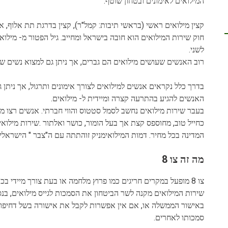
המילואים לאימונים ובטחון שוטף.
קצין מילואים ראשי (בראשי תיבות: קמל"ר), קצין בדרגת תת אלוף, א
חוק שירות המילואים הוא חובה בישראל ומחייב. גיל הפטור מ- מילוא
לשני.
רוב האנשים שעושים מילואים הם גברים, אך ניתן גם למצוא נשים שע
האנשים להגיע בהתרעה קצרה ומיידית ל- מילואים.
בעבר שירות מילואים נחשב לסמל סטטוס והווי חברתי. אנשים רצו מא
כחייל טוב, מחוספס קצת אך בעל הומור, כושר ואלתור .שירות מילוא
המדינה בכל מחיר. דמות המילואימניק זוהתתה עם ה"צבר " הישראלי.
מה זה צו 8
באישור הממשלה או, אם אין אפשרות לקבל את אישורה בשל דחיפו
סמכותו לאחרים.