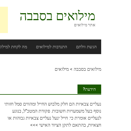
Ski
t
מילואים בסבבה
conten
אתר מילואים
הגשת וולתם
התנדבות למילואים
מה לקחת למילוא
מילואים בסבבה
>
מילואים
הידעת?
נעליים
צבאיות הם חלק מלבוש החייל ומהווים סמל חזותי
נוסף בעל משמעויות חשובות. פקודת המטכ"ל, בנוגע
לנעליים אומרת כי: חייל ינעל נעליים צבאיות גבוהות או
חצאיות, בהתאם לתקן הציוד האישי
>>>