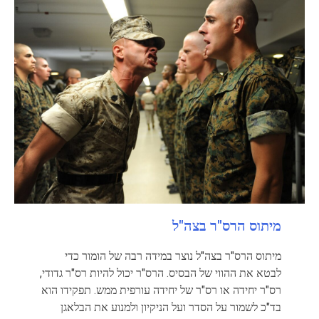
מיתוס הרס"ר בצה"ל
מיתוס הרס"ר בצה"ל נוצר במידה רבה של הומור כדי
לבטא את ההווי של הבסיס. הרס"ר יכול להיות רס"ר גדודי,
רס"ר יחידה או רס"ר של יחידה עורפית ממש. תפקידו הוא
בד"כ לשמור על הסדר ועל הניקיון ולמנוע את הבלאגן