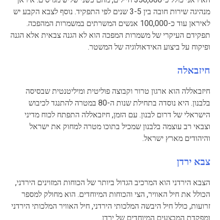
מנהיגה שירות חובה בין 3-5 שנים לפי התפקיד. נוסף לצבא הקבע יש
לאיראן עוד כ-100,000 אנשים המשרתים במשמרות המהפכה.
תפקידם העיקרי של משמרות המפכה הוא לא הגנה צבאית אלא הגנה
ופיקוח על ביצוע האידאולוגיה של המשטר.
חיזבאלה
חיזבאללה הוא ארגון טרור וקבוצה פוליטית ומיליטנטית שבסיסה
בלבנון. היא נוסדה בתחילת שנות ה-80 במטרה להתנגד לכיבוש
הישראלי של דרום לבנון. עם הזמן, חיזבאללה התפתח לכוח מדיני
וצבאי רב עוצמה בלבנון שמכיל בתוכו מטרה למחוק את ישראל
והיהודים מארץ ישראל.
צבא ירדן
הצבא הירדני הוא המרכיב הגדול ביותר של הכוחות המזוינים הירדני,
הכולל את חיל האוויר, הצי והכוחות המיוחדים. הוא מחולק למספר
זרועות, כולל חיל היבשה המלכותי הירדני, חיל האוויר המלכותי הירדני
ומפקדת המבצעים המיוחדים של ירדן.