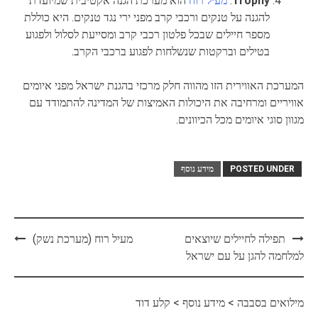
Trophy
:
מעיל רוח
הוא מערכת הגנה אקטיבית שמיועדת
להגנה על טנקים ורכבי קרב מפני ירי נגד טנקים. היא כוללת
מספר חיילים שבכל פלטון רכבי קרב ומסייעת לסלול ולפגוע
בטילים וברקטות שנשלחות לפגוע ברכבי הקרב.
המערכת האווירית הזו מהווה חלק מרכזי בהגנת ישראל מפני איומים
אוויריים ומרחיבה את היכולות האמיצות של המדינה להתמודד עם
מגוון סוגי איומים מכל הכיוונים.
POSTED UNDER
מידע נוסף
Post
תפילה לחיילים שיוצאים
מעיל רוח (מערכת נשק)
navigation
למלחמה להגן על עם ישראל
מילואים בסבבה
>
מידע נוסף
>
קלע דוד