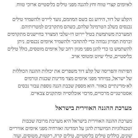
לאיומים קצרי טווח וחץ להגנה מפני טילים בליסטיים ארוכי טווח.
הקלע של דוד, הידוע גם בשם המהמם, נועד ליירט ולהשמיד טילים
נכנסים בשלב הטרמינל שלהם, כשהם מתקרבים למטרותיהם.
המערכת משתמשת בטיל יירוט דו-שלבי המצויד בחיישנים מתקדמים
וברמת תמרון גבוהה כדי להתחבר ולהשמיד איומים נכנסים. ניתן
להשתמש בו כדי להגן מפני מגוון רחב של איומים מוטסים, כולל טילים
בליסטיים, טילי שיוט ומטוסי אויב.
הפיתוח והפריסה של קלע דוד משפרים את יכולות ההגנה הכוללות
של ישראל, במיוחד מפני איומים מצד מדינות שכנות וגורמים
לא-מדינתיים באזור. הוא מספק שכבת הגנה נוספת עבור נכסים
אסטרטגיים מרכזיים, מרכזי אוכלוסייה ומתקנים צבאיים.
מערכת ההגנה האווירית בישראל
מערכת ההגנה האווירית בישראל היא מערכת מרובה שכבות
וטכנולוגיות המיועדת להגן על המדינה ואזרחיה מפני איומים אוויריים
שונים, כוללים טילים בליסטיים, טילים קרוז, רקטות, מטוסים, ועוד.