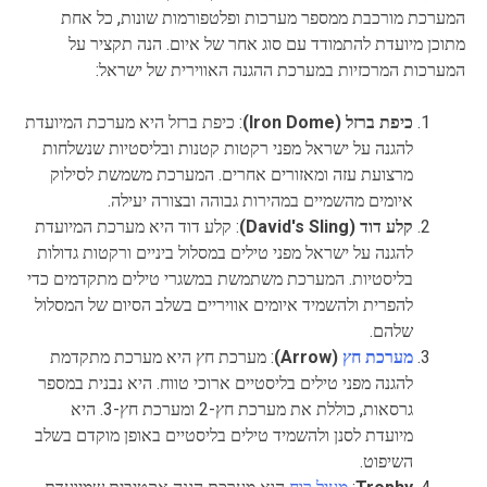
המערכת מורכבת ממספר מערכות ופלטפורמות שונות, כל אחת
מתוכן מיועדת להתמודד עם סוג אחר של איום. הנה תקציר על
המערכות המרכזיות במערכת ההגנה האווירית של ישראל:
כיפת ברזל (Iron Dome)
: כיפת ברזל היא מערכת המיועדת
להגנה על ישראל מפני רקטות קטנות ובליסטיות שנשלחות
מרצועת עזה ומאזורים אחרים. המערכת משמשת לסילוק
איומים מהשמיים במהירות גבוהה ובצורה יעילה.
קלע דוד (David's Sling)
: קלע דוד היא מערכת המיועדת
להגנה על ישראל מפני טילים במסלול ביניים ורקטות גדולות
בליסטיות. המערכת משתמשת במשגרי טילים מתקדמים כדי
להפרית ולהשמיד איומים אוויריים בשלב הסיום של המסלול
שלהם.
מערכת חץ
(Arrow)
: מערכת חץ היא מערכת מתקדמת
להגנה מפני טילים בליסטיים ארוכי טווח. היא נבנית במספר
גרסאות, כוללת את מערכת חץ-2 ומערכת חץ-3. היא
מיועדת לסנן ולהשמיד טילים בליסטיים באופן מוקדם בשלב
השיפוט.