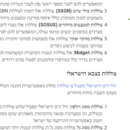
המאפשרים להם לשגר מספר ראשי נפץ לעבר מטרות שונות.
צוללות טילי שיוט (SSGN)
משמשים למגוון משימות, כולל איסוף מודיעין ומבצעים מיוחדי
צוללות למבצעים מיוחדים (SOSUS)
מצוידים בסיפונים יבשים ובתאי נעילה, המאפשרים להם לפרו
צוללות מחקר וסקר
: צוללות אלו משמשות למחקר וחקירה מדע
במתקני מעבדה לביצוע ניסויים.
צוללות Midget
: אלו צוללות קטנות וחמקניות המשמשות למג
מצוידים בדרך כלל בטורפדו ומתוכננים לפעול במים רדודים.
צוללות בצבא הישראלי
חיל הים הישראלי מפעיל צי צוללות
כחלק מאסטרטגיית ההגנה הכוללת 
מעקב והצבת כוחות מיוחדים.
צוללות מסוג דולפין
: חיל הים הישראלי מפעיל שלוש צוללות מסו
ובטילים, וכן במערכות סונאר מתקדמות. מאמינים שהם מסוג
חשוב באסטרטגיית ההרתעה של ישראל.
צוללות מסוג גל
: צוללות מסוג גל הן צוללות קטנות יותר המשמ