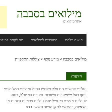
Ski
t
מילואים בסבבה
conten
אתר מילואים
הגשת וולתם
התנדבות למילואים
מה לקחת למילוא
מילואים בסבבה
>
מידע נוסף
>
צוללות התקפיות
הידעת?
נעליים
צבאיות הם חלק מלבוש החייל ומהווים סמל חזותי
נוסף בעל משמעויות חשובות. פקודת המטכ"ל, בנוגע
לנעליים אומרת כי: חייל ינעל נעליים צבאיות גבוהות או
חצאיות, בהתאם לתקן הציוד האישי
>>>