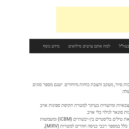
צה"ל
למה אתם עושים מילואים
מידע נוסף
ות סיור, מעקב והצבת כוחות מיוחדים. ישנם מספר סוגים
שלה.
ת צבאיות ומיועדות בעיקר למטרת תקיפת ספינות אויב
 סונאר לגילוי כלי אויב.
: צוללות אלו מיועדות לשאת טילים בליסטיים בין-יבשתיים (ICBM) ומשמשות
כאמצעי הרתעה נגד אויבים פוטנציאליים. הם מצוידים בדרך כלל במספר רכבי כניסה חוזרים למטרות (MIRV),