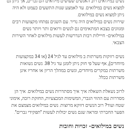
נשים במילואים רוב האנשים שעושים מילואים הם גברים, אך ניתן גם
למצוא נשים במילואים. עד לאמצע שנות התשעים כעמט ולא היה
ניתן למצוא נשים במילואים.
שירות נשים במילואים היה נדיר. עם השנים נפתחו מקצועות רבים
ומגוונים בצבא המתאימים גם לנשים ורואים ותר ויותר נשים
במילואים- חייילות רבות הנדרשות לעשות מילואים לאחר השירות
הצבאי.
נשים רווקות משרתות ב מילואים עד לגיל 24 (או 34 במקצועות
מיוחדים), אף שעל פי חוק ניתן לזמנן עד גיל 38. נשים נשואות
משרתות במקרים מיוחדים, ונשים במהלך הריון או אחריו אינן
משרתות בכלל.
לרוב נשאלת השאלה איך איך מסתדרות נשים במילואים. איך הן
מסדרות עם ההווי הגברי, המשימות המבצעיות, החזקת רובה, אימוני
שטח ועוד? רוב הנשים דווקא מרוצות. נשים במילואים מצמצם את
הפער החברתי ומראה שגם נשים יכולות לעשות "תפקידי גברים".
נשים במילואים- זכויות וחובות