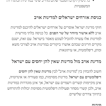
כל ניסיון לקדם הסכמי שלום מחייב שינוי במדיניות ובהגדרות
המשפטיות.
כניסת אזרחים ישראלים למדינות אויב
חוקי מדינת ישראל אוסרים על אזרחים ישראלים להיכנס למדינות
אויב
ללא אישור מיוחד של שר הפנים
. כל כניסה בלתי מורשית
למדינות אלו עשויה להוביל לעונש מאסר בישראל. עם זאת, ישנם
מקרים חריגים שבהם אושרו ביקורים במדינות אויב לצורכי משא
ומתן, דיפלומטיה, או עיתונאות.
מדינת אויב מול מדינות שאין להן יחסים עם ישראל
חשוב להבחין בין "מדינות אויב" לבין
מדינות שאין להן יחסים
דיפלומטיים עם ישראל
. מדינות מסוימות, כמו סעודיה או אינדונזיה,
אינן מקיימות קשרים רשמיים עם ישראל, אך אינן מוגדרות כמדינות
אויב, ולכן קשרי מסחר ופעילות דיפלומטית מסוימת יכולות להתרחש
בתיווך צדדים שלישיים.
סיכום