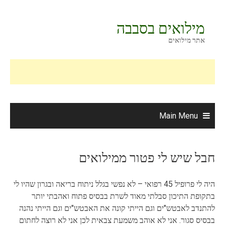
Ski
t
מילואים בסבבה
conten
אתר מילואים
Main Menu
חבל שיש לי פטור ממילואים
היה לי פרופיל 45 רפואי – לא נפשי בגלל ניתוח בריאה ובגרון שהיו לי
בתקופת התיכון סבלתי מאוד לשרת בבסיס פתוח ואהבתי יותר
להתנדב לאבטש"ים וגם הייתי קונה את האבטש"ים וגם הייתי נהנה
בבסיס סגור. אני לא אוהב משמעת צבאית לכן אני לא רוצה לחתום