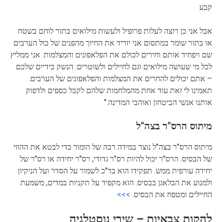
קבע
אבל אני כן רוצה לעלות פרופיל ולעשות מילואים בתור לוחם בשטח
או בתור שומר במתסום אני יוריד את החיוך מהפנים של כול הערבים
שם ויפחיד אותם וחירים לכולם את הפלאפונים והמצלמות. אני ממליץ
לכל מי שעושה מילואים וגם לחיילים ולשוטרים: הנשק בידיים שלכם
– אתם יכולים להחרים את המצלמות והפלאפונים של הערבים.
תאמינו לי זאת עוד אחת מהמלחמות שלהם לקבל כספים ולדפוק
אותנו אנשי הביטחון ואוהבי המדינה."
מיתוס הרס"ר בצה"ל
מיתוס הרס"ר בצה"ל נוצר במידה רבה של הומור כדי לבטא את ההווי
של הבסיס. הרס"ר יכול להיות רס"ר גדודי, רס"ר יחידה או רס"ר של
יחידה עורפית ממש. תפקידו הוא בד"כ לשמור על הסדר ועל הניקיון
ולמנוע את הבלאגן בבסיס. הוא מקפיד על תקניות במדים, משמעת
החיילים ומטפח את הבסיס.
>>>
להקות צבאיות – שירי נוסטלגיה