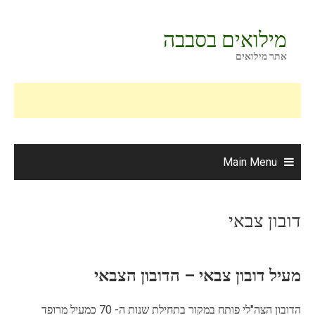
Ski
t
מילואים בסבבה
conten
אתר מילואים
Main Menu
דובון צבאי
מעיל דובון צבאי – הדובון הצבאי
הדובון הצה"לי פותח במקור בתחילת שנות ה- 70 כמעיל מרופד