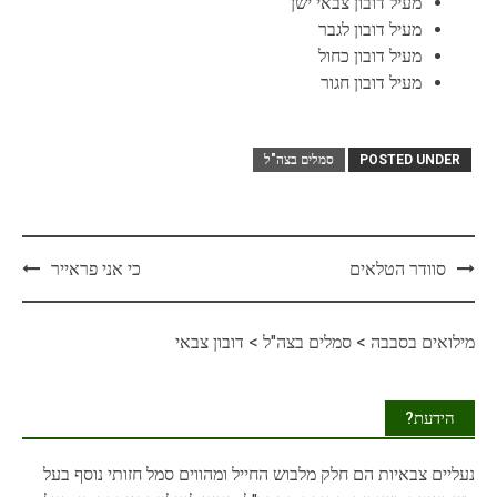
מעיל דובון צבאי ישן
מעיל דובון לגבר
מעיל דובון כחול
מעיל דובון חגור
POSTED UNDER
סמלים בצה"ל
Post
סוודר הטלאים
כי אני פראייר
navigation
מילואים בסבבה
>
סמלים בצה"ל
>
דובון צבאי
הידעת?
נעליים
צבאיות הם חלק מלבוש החייל ומהווים סמל חזותי נוסף בעל