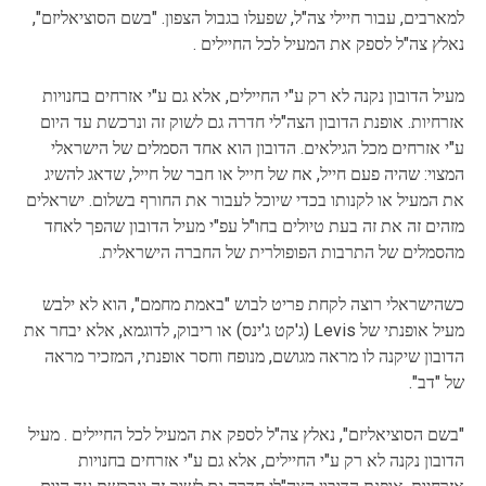
למארבים, עבור חיילי צה"ל, שפעלו בגבול הצפון. "בשם הסוציאליזם",
נאלץ צה"ל לספק את המעיל לכל החיילים .
מעיל הדובון נקנה לא רק ע"י החיילים, אלא גם ע"י אזרחים בחנויות
אזרחיות. אופנת הדובון הצה"לי חדרה גם לשוק זה ונרכשת עד היום
ע"י אזרחים מכל הגילאים. הדובון הוא אחד הסמלים של הישראלי
המצוי: שהיה פעם חייל, אח של חייל או חבר של חייל, שדאג להשיג
את המעיל או לקנותו בכדי שיוכל לעבור את החורף בשלום. ישראלים
מזהים זה את זה בעת טיולים בחו"ל עפ"י מעיל הדובון שהפך לאחד
מהסמלים של התרבות הפופולרית של החברה הישראלית.
כשהישראלי רוצה לקחת פריט לבוש "באמת מחמם", הוא לא ילבש
מעיל אופנתי של Levis (ג'קט ג'ינס) או ריבוק, לדוגמא, אלא יבחר את
הדובון שיקנה לו מראה מגושם, מנופח וחסר אופנתי, המזכיר מראה
של "דב".
"בשם הסוציאליזם", נאלץ צה"ל לספק את המעיל לכל החיילים . מעיל
הדובון נקנה לא רק ע"י החיילים, אלא גם ע"י אזרחים בחנויות