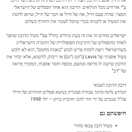
אזרחיות. אופנת הדובון הצה"לי חדרה גם לשוק זה ונרכשת עד היום
ע"י אזרחים מכל הגילאים. הדובון הוא אחד הסמלים של הישראלי
המצוי: שהיה פעם חייל, אח של חייל או חבר של חייל, שדאג להשיג
את המעיל או לקנותו בכדי שיוכל לעבור את החורף בשלום.
ישראלים מזהים זה את זה בעת טיולים בחו"ל עפ"י מעיל הדובון שהפך
לאחד מהסמלים של התרבות הפופולרית של החברה הישראלית.
כשהישראלי רוצה לקחת פריט לבוש "באמת מחמם", הוא לא ילבש
מעיל אופנתי של Levis (ג'קט ג'ינס) או ריבוק, לדוגמא, אלא יבחר את
הדובון שיקנה לו מראה מגושם, מנופח וחסר אופנתי, המזכיר מראה
של "דב".
דובון הדובון הצבאי
המידע נלקח מתוך עבודת סמנריון בנושא סמלים חזותיים של חיילי
צה"ל שנכתב על ידי חדי להבי וזהבית ברקו – יולי 1998
חיפשתם גם
מעיל דובון צבאי מחיר