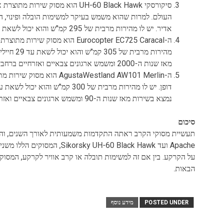
סיקורסקי UH-60 Black Hawk הוא מס
העולם. למרות שהוא משמש בעיקר למשימות הובלה ופינוי, ה
אדיר. יש לו מהירות מרבית של 295 קמ"ש והוא יכול לשאת עד 11 חיילים או מעל 6,000 פאונד של מטען.
ה-Eurocopter EC725 Caracal הוא מ
מאז שנות ה-2000 ומשמש ארגונים צבאיים ואזרחיים ברחבי העולם.
ה-staWestland AW101 Merlin
נמצא בשירות מאז שנות ה-90 ומשמש ארגונים צבאיים ואזרחיים ברחבי העולם.
סיכום
Apache ועד y UH-60 Black Hawk
על הקרקע. בין אם זה למשימות תובלה או קרב אוויר לקרקע, המסוקים
הבאות.
POSTED UNDER
מידע נוסף