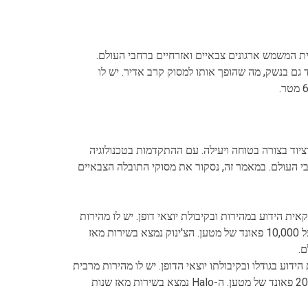
מתוצרת אמריקאית המשמש ארגונים צבאיים ואזרחיים ברחבי העולם.
גם בנשק, מה שהופך אותו למסוק קרב אדיר. יש לו
יוד בצורה בטוחה ויעילה. עם ההתקדמות בטכנולוגיה
חבי העולם. במאמר זה, נסקור את מסוקי התובלה הצבאיים
ת אמריקאית הידוע במהירות ובקיבולת יוצאי דופן. יש לו מהירות
מרבית של 315 קמ"ש והוא יכול לשאת עד 55 חיילים או מעל 10,000 פאונד של מטען. הצ'ינוק נמצא בשירות מאז
 רוסית הידוע בגודלו ובקיבולתו יוצאי הדופן. יש לו מהירות מרבית
של 295 קמ"ש והוא יכול לשאת עד 80 חיילים או מעל 20,000 פאונד של מטען. ה-Halo נמצא בשירות מאז שנות