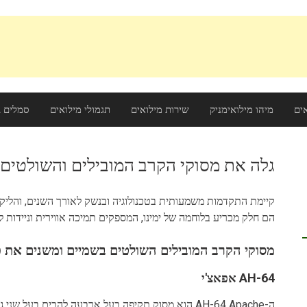
ים
מיהו מילואימניק
שירות מילואים
תגמולי מילואים
סמלים ב
גלה את מסוקי הקרב המובילים והשולטים
קיימת התקדמות משמעותית בטכנולוגיה ובנשק לאורך השנים, והלי
הם חלק מכריע בלוחמה של ימינו, המספקים תמיכה אווירית וניידות ל
מסוקי הקרב המובילים השולטים בשמיים ומשנים את פ
AH-64 אפאצ'י
ה-AH-64 Apache הוא מסוק תקיפה בעל ארבעה להבים בעל