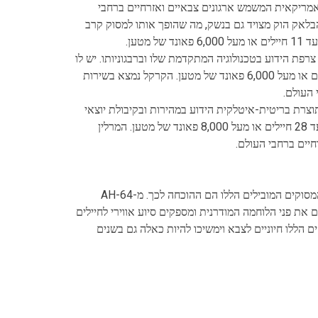
וק שירות מתוצרת אמריקאית המשמש ארגונים צבאיים ואזרחיים ברחבי
בלאק הוק מצויד גם בנשק, מה שהופך אותו למסוק קרב
סוק שירות מתוצרת צרפת הידוע בטכנולוגיה המתקדמת שלו וברבגוניותו. יש לו
מהירות מרבית של 305 קמ"ש והוא יכול לשאת עד 29 חיילים או מעל 6,000 פאונד של מטען. הקרקל נמצא בשירות
Agu הוא מסוק שירות מתוצרת בריטית-איטלקית הידוע במהירות ובקיבולת יוצאי
דופן. יש לו מהירות מרבית של 300 קמ"ש והוא יכול לשאת עד 28 חיילים או מעל 8,000 פאונד של מטען. המרלין
תעשיית מסוקי הקרב ראתה התקדמות משמעותית לאורך השנים, והמסוקים המובילים הללו הם ההוכחה לכך. מ-AH-64
Sikorsk, המסוקים הללו משנים את פני הלוחמה המודרנית ומספקים סיוע אווירי לחיילים
 הללו חיוניים לצבא וימשיכו להיות כאלה גם בשנים