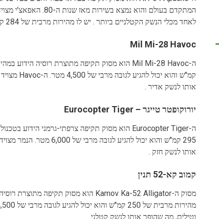
לאחד מכלי הנשק הקטלניים ביותר . יש לו מהירות מרבית של 284 קמ"ש והוא יכול להגיע לגובה מרבי של 6,096 מטר.
Mil Mi-28 Havoc
אותו לנשק אדיר .
יורוקופטר טייגר – Eurocopter Tiger
ה-Eurocopter Tiger הוא מסוק תקיפה צרפתי-גרמני היד
אותו לנשק חזק .
קמוב קא-52 תנין
מסוק ה-Kamov Ka-52 Alligator הוא מסוק תקי
וטילים, מה שהופך אותו לנשק קטלני .