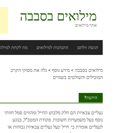
Ski
t
מילואים בסבבה
conten
אתר מילואים
הגשת וולתם
התנדבות למילואים
מה לקחת למילוא
מילואים בסבבה
>
מידע נוסף
>
גלה את מסוקי הקרב
המובילים והשולטים בשמיים
הידעת?
נעליים
צבאיות הם חלק מלבוש החייל ומהווים סמל חזותי
נוסף בעל משמעויות חשובות. פקודת המטכ"ל, בנוגע
לנעליים אומרת כי: חייל ינעל נעליים צבאיות גבוהות או