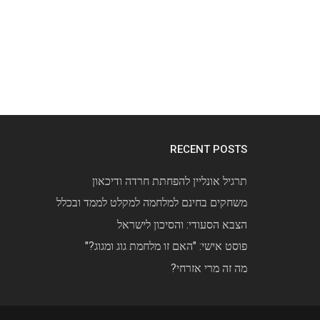
RECENT POSTS
תרגיל אונליין להפחתת חרדה ודיכאון
משחקים בחינם למלחמה למקלט לממד ובכלל
הצבא הסעודי: והסיכון לישראל
פוסט אישי: "האם זו מלחמת גוג ומגוג?"
מה זה מרי אזרחי?