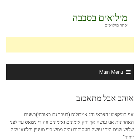
Ski
t
מילואים בסבבה
conten
אתר מילואים
Main Menu
אוהב אבל מתאכזב
אני במיקצועי הצבאי נהג אמבולנס (בעבר גם באזרחי)בשנים
האחרונות אני עושה אך ורק אימונים ואימונים וזה די נימאס עד לפני
שלוש שנים היתי עושה תעסוקות והיה ממש כיף מעניין והלוואי שזה
יחזור"