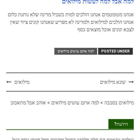
למה אבל למה לעשות מילואים
אנחנו מטומטמים אנחנו הולכים למות בשביל מדינה שלא נותנת כלום
אנחנו הולכים למילואים ולמדינה לא מפריע שאנחנו קונים ציוד שאין
לצבא קונים אוכל מוצאים כסף
POSTED UNDER
למה אתם עושים מילואים
Post
שונא מילואים
מילואים
navigation
מילואים בסבבה
>
למה אתם עושים מילואים
>
אוהב אבל מתאכזב
הידעת?
נעליים
צבאיות הם חלק מלבוש החייל ומהווים סמל חזותי נוסף בעל